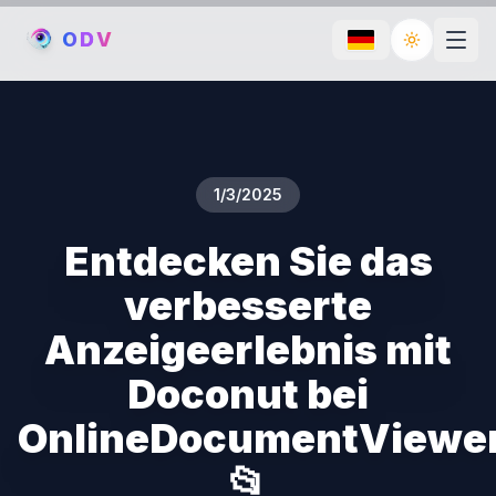
O
D
V
Toggle th
1/3/2025
Entdecken Sie das
verbesserte
Anzeigeerlebnis mit
Doconut bei
OnlineDocumentViewe
📂