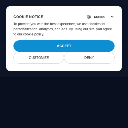
COOKIE NOTICE
To provide you with the best experience, we use cookies for
personalization, analytics, and ads. By using our site, you agree
to
our cookie policy
.
ACCEPT
CUSTOMIZE
DENY