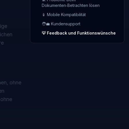
Dokumenten‑Betrachten lösen
📱 Mobile Kompatibilität
🧑‍💼 Kundensupport
ige
💡 Feedback und Funktionswünsche
lichen
re
hen, ohne
en
 ohne