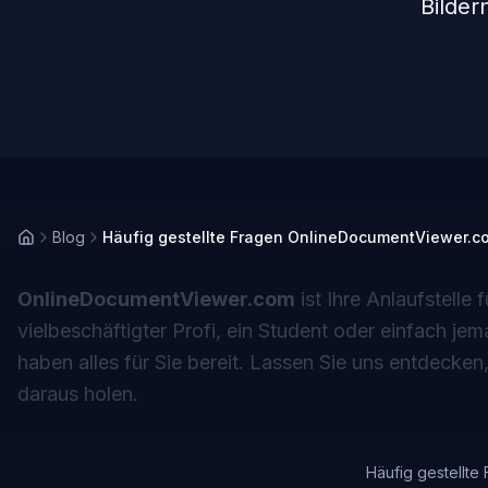
Bilder
Blog
Häufig gestellte Fragen OnlineDocumentViewer.c
OnlineDocumentViewer.com
ist Ihre Anlaufstelle
vielbeschäftigter Profi, ein Student oder einfach 
haben alles für Sie bereit. Lassen Sie uns entdecke
daraus holen.
Häufig gestellt