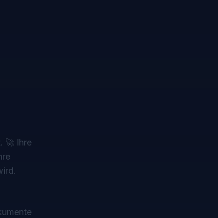
 🚀 Ihre
hre
ird.
okumente