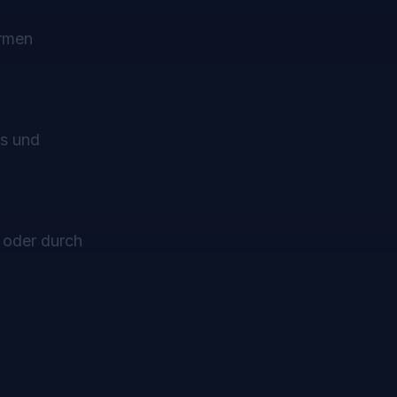
ormen
es und
 oder durch