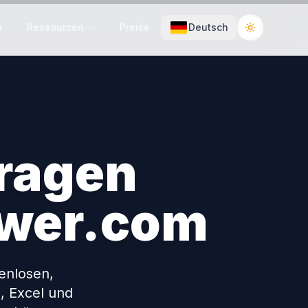
n
Ressourcen
Preise
Deutsch
Toggle the
Fragen
wer.com
enlosen,
, Excel und