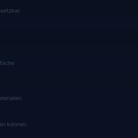
nsetzbar.
nfache
erialien.
hen können.