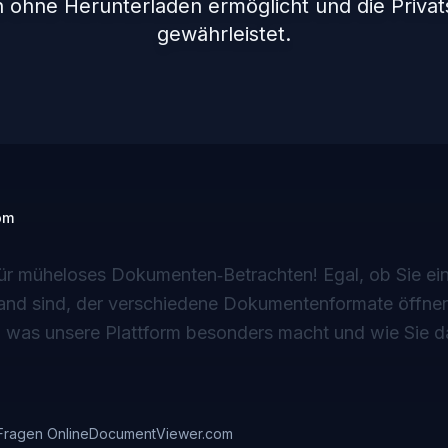
n ohne Herunterladen ermöglicht und die Priva
gewährleistet.
om
 für müheloses Dokumenten‑Betrachten! Egal, ob Sie ei
jemand sind, der verschiedene Dokumentenformate öffne
n, was unsere Plattform besonders macht und wie Sie 
e Fragen OnlineDocumentViewer.com