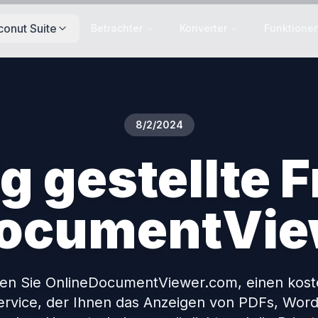
conut Suite
Betrachter
Konverter
Funktione
8/2/2024
g gestellte 
DocumentVie
en Sie OnlineDocumentViewer.com, einen kost
ervice, der Ihnen das Anzeigen von PDFs, Word