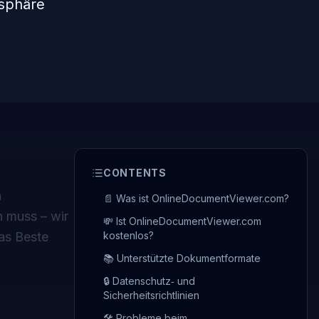
tsphäre
CONTENTS
n
📄 Was ist OnlineDocumentViewer.com?
n muss – wir
💸 Ist OnlineDocumentViewer.com
das Beste
kostenlos?
📚 Unterstützte Dokumentformate
🔒 Datenschutz‑ und
Sicherheitsrichtlinien
🛠️ Probleme beim