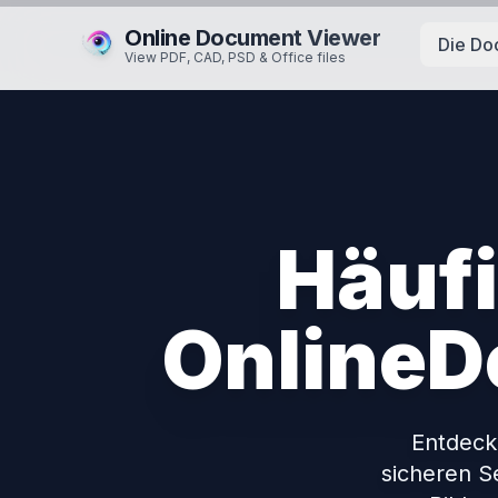
Online Document Viewer
Die Do
View PDF, CAD, PSD & Office files
Häufi
Online
Entdeck
sicheren S