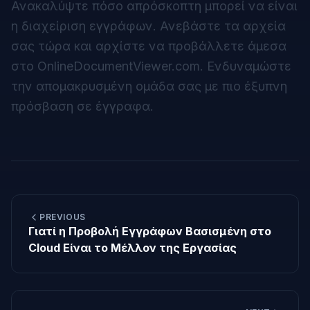
Ανακαλύψτε πόσο απρόσκοπτη μπορεί να είναι
η διαχείριση εγγράφων. Ανεβάστε τα αρχεία
σας τώρα και αρχίστε να προβάλλετε άμεσα
στο
OnlineDocumentViewer.com
. Ενδυναμώστε
την απομακρυσμένη ομάδα σας με πιο έξυπνη
πρόσβαση σε έγγραφα.
PREVIOUS
Γιατί η Προβολή Εγγράφων Βασισμένη στο
Cloud Είναι το Μέλλον της Εργασίας