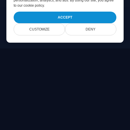
personalization, analytics, and ads. By using our site, you agree
to
our cookie policy
.
ACCEPT
CUSTOMIZE
DENY
Online Document Viewer
Προβολή PDF, CAD, PSD & αρχείων Office απευθείας στον
περιηγητή σας