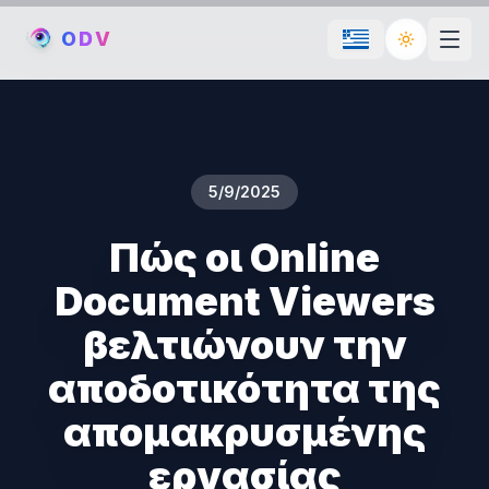
O
D
V
Toggle th
5/9/2025
Πώς οι Online
Document Viewers
βελτιώνουν την
αποδοτικότητα της
απομακρυσμένης
εργασίας