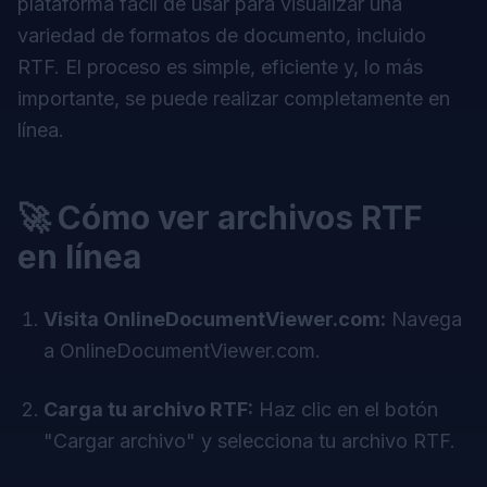
plataforma fácil de usar para visualizar una
variedad de formatos de documento, incluido
RTF. El proceso es simple, eficiente y, lo más
importante, se puede realizar completamente en
línea.
🚀 Cómo ver archivos RTF
en línea
Visita OnlineDocumentViewer.com:
Navega
a
OnlineDocumentViewer.com
.
Carga tu archivo RTF:
Haz clic en el botón
"Cargar archivo" y selecciona tu archivo RTF.