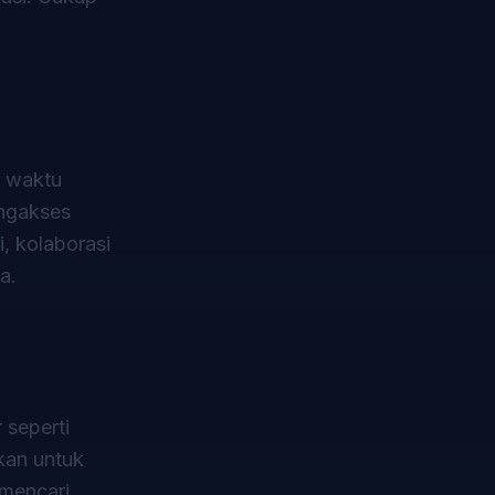
n waktu
engakses
, kolaborasi
a.
 seperti
kan untuk
 mencari