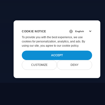
COOKIE NOTICE
To provide you with the best experience, we use
cookies for personalization, analytics, and ads. By
using our site, you agree to
our cookie policy
.
ACCEPT
CUSTOMIZE
DENY