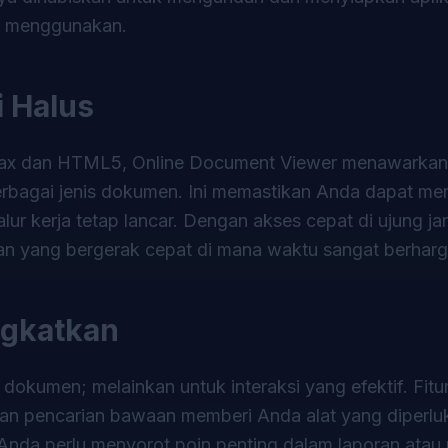
p menggunakan.
 Halus
Ajax dan HTML5, Online Document Viewer menawarka
erbagai jenis dokumen. Ini memastikan Anda dapat m
r kerja tetap lancar. Dengan akses cepat di ujung jari
gan yang bergerak cepat di mana waktu sangat berharg
ngkatkan
okumen; melainkan untuk interaksi yang efektif. Fitur
uan pencarian bawaan memberi Anda alat yang diperlu
Anda perlu menyorot poin penting dalam laporan atau