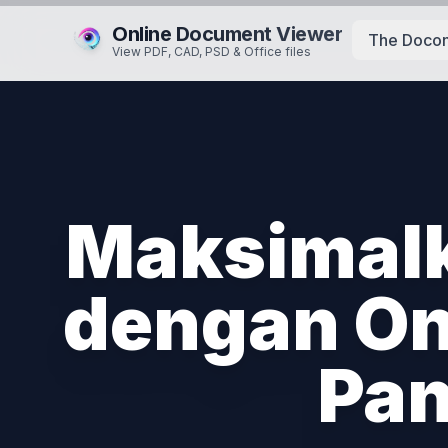
Online Document Viewer
The Docon
View PDF, CAD, PSD & Office files
Maksimalk
dengan On
Pa