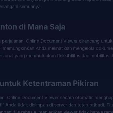
 menangani semuanya.
nton di Mana Saja
m perjalanan, Online Document Viewer dirancang untuk
s ini memungkinkan Anda melihat dan mengelola dokum
sional yang membutuhkan fleksibilitas dan mobilitas 
ntuk Ketentraman Pikiran
n. Online Document Viewer secara otomatis mengha
f Anda tidak disimpan di server dan tetap pribadi. Fitu
ngani file rahasia, menjadikan viewer tidak hanya ra