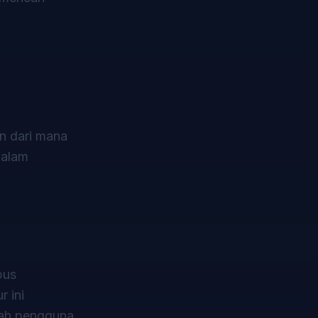
en dari mana
dalam
pus
r ini
mah pengguna