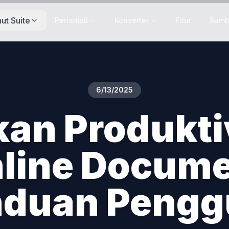
ut Suite
Penampil
Konverter
Fitur
Sumb
6/13/2025
an Produkti
line Docume
nduan Pengg