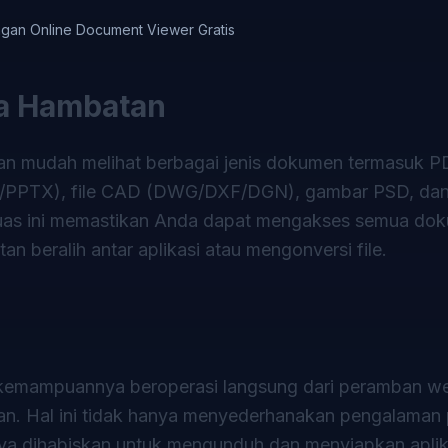
ngan Online Document Viewer Gratis
a Hambatan
n mudah melihat berbagai jenis dokumen termasuk P
/PPTX), file CAD (DWG/DXF/DGN), gambar PSD, da
g luas ini memastikan Anda dapat mengakses semua do
n beralih antar aplikasi atau mengonversi file.
 kemampuannya beroperasi langsung dari peramban w
han. Hal ini tidak hanya menyederhanakan pengalama
ya dihabiskan untuk mengunduh dan menyiapkan aplik