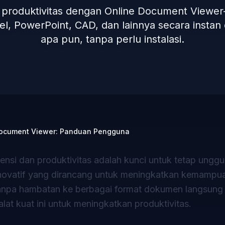
 produktivitas dengan Online Document Viewer
l, PowerPoint, CAD, dan lainnya secara instan
apa pun, tanpa perlu instalasi.
Document Viewer: Panduan Pengguna
iensi dan produktivitas adalah kunci untuk tetap unggu
inovatif yang dirancang untuk meningkatkan kemampu
pa hambatan ke berbagai format dokumen langsung
at kuat ini untuk meningkatkan produktivitas.