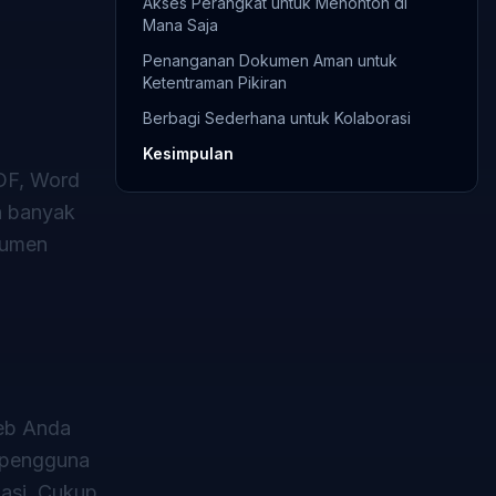
Akses Perangkat untuk Menonton di
Mana Saja
Penanganan Dokumen Aman untuk
Ketentraman Pikiran
Berbagi Sederhana untuk Kolaborasi
Kesimpulan
DF, Word
n banyak
kumen
eb Anda
n pengguna
asi. Cukup