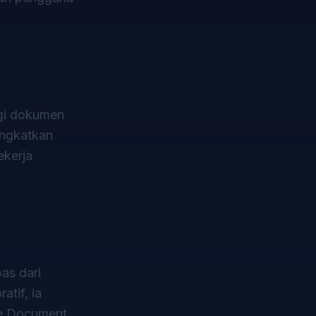
agi dokumen
ingkatkan
ekerja
as dari
tif, ia
ne Document