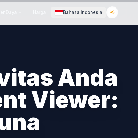
er Daya
Harga
Bahasa Indonesia
Toggle the
vitas Anda
nt Viewer:
una