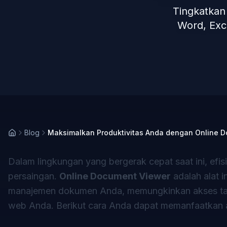
Tingkatkan
Word, Exce
Blog
Maksimalkan Produktivitas Anda dengan Online 
Dalam lingkungan yang bergerak cepat saat ini, efis
persaingan.
Online Document Viewer
adalah alat 
manajemen dokumen Anda, memungkinkan akses tan
web Anda. Berikut cara Anda dapat memanfaatkan al