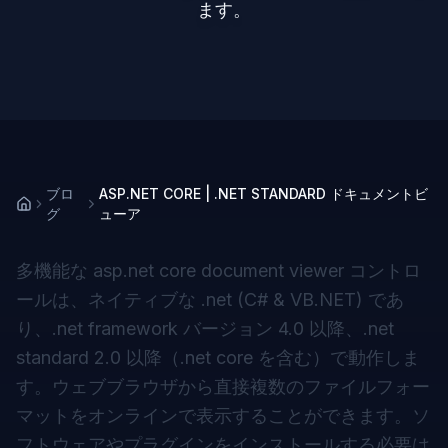
ます。
ブロ
ASP.NET CORE | .NET STANDARD ドキュメントビ
グ
ューア
多機能な
asp.net core document viewer
コントロ
ールは、ネイティブな .net (C# & VB.NET) であ
り、.net framework バージョン 4.0 以降、.net
standard 2.0 以降（.net core を含む）で動作しま
す。ウェブブラウザから直接複数のファイルフォー
マットをオンラインで表示することができます。ソ
フトウェアやプラグインをインストールする必要は