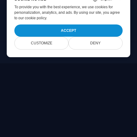
To provide you with the best experience, we use cookies for
personalization, analytics, and ads. By using our site, you agree
to
our cookie policy
.
ACCEPT
CUSTOMIZE
DENY
Online Document Viewer