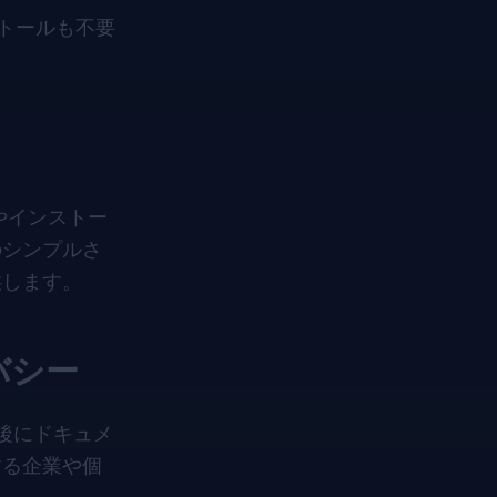
ストールも不要
やインストー
のシンプルさ
供します。
バシー
後にドキュメ
する企業や個