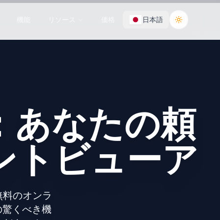
機能
リソース
価格
日本語
Toggle the
：あなたの頼
ントビューア
無料のオンラ
 の驚くべき機