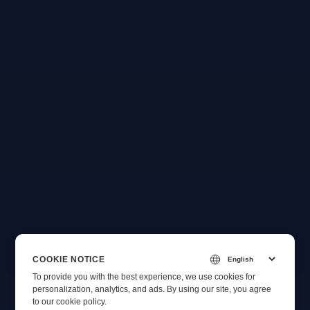
COOKIE NOTICE
To provide you with the best experience, we use cookies for
personalization, analytics, and ads. By using our site, you agree
to
our cookie policy
.