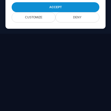
ACCEPT
CUSTOMIZE
DENY
Online Document Viewer
Visa PDF, CAD, PSD och Office-filer direkt i din webbläsare
Built for developers