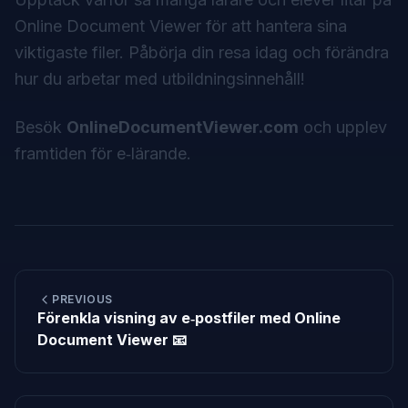
Online Document Viewer för att hantera sina
viktigaste filer. Påbörja din resa idag och förändra
hur du arbetar med utbildningsinnehåll!
Besök
OnlineDocumentViewer.com
och upplev
framtiden för e‑lärande.
PREVIOUS
Förenkla visning av e‑postfiler med Online
Document Viewer 📧