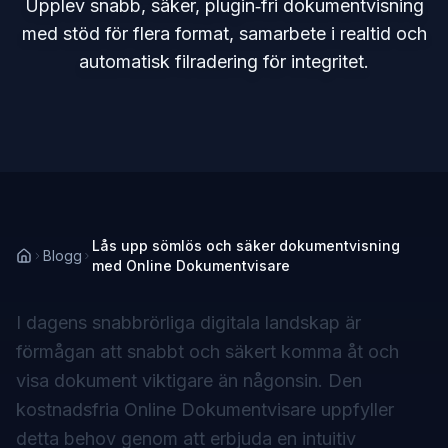
Upplev snabb, säker, plugin‑fri dokumentvisning
med stöd för flera format, samarbete i realtid och
automatisk filradering för integritet.
Lås upp sömlös och säker dokumentvisning
Blogg
med Online Dokumentvisare
I dagens snabbrörliga digitala landskap är
förmågan att snabbt och säkert komma åt och
visa dokument viktigare än någonsin. Den
kostnadsfria Online Dokumentvisare uppfyller
detta behov genom att erbjuda en intuitiv