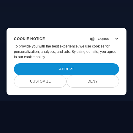
COOKIE NOTICE
To provide you with the best experience, we use cookies for
personalization, analytics, and ads. By using our site, you agree
to
our cookie policy
.
ACCEPT
CUSTOMIZE
DENY