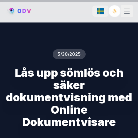
O
D
V
Toggle th
5/30/2025
Lås upp sömlös och
säker
dokumentvisning med
Online
Dokumentvisare