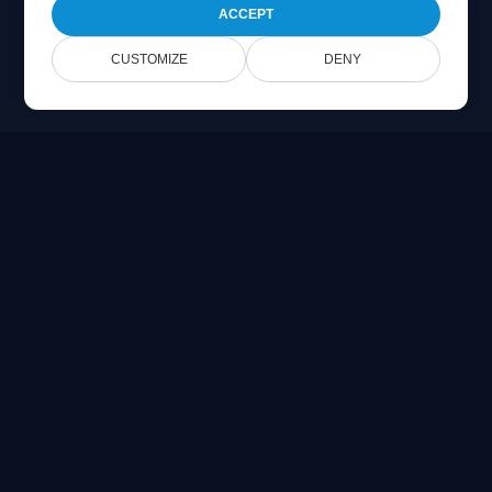
ACCEPT
CUSTOMIZE
DENY
Online Document Viewer
在浏览器中直接查看 PDF、CAD、PSD 和 Office 文件
Built for developers