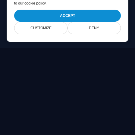
to
our cookie policy
.
ACCEPT
CUSTOMIZE
DENY
Online Document Viewer
在浏览器中直接查看 PDF、CAD、PSD 和 Office 文件
Built for developers