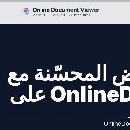
Online Document Viewer
View PDF, CAD, PSD & Office files
حسّنة مع Doconut
Onli 📂
ى
ات PSD و Visio و Excel و