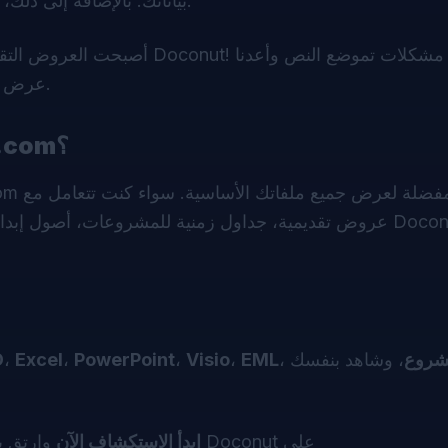
بياناتك. بالإضافة إلى ذلك، أضفنا محاذاة مركزية لعدة أعمدة لتحسين عرض جداولك.
! لقد أصلحنا مشكلات تموضع النص وأعدنا
Doconut
: أصبحت العروض التقديمية أفضل مع أحدث تحديثات
عرض ظل النص، مما يضمن أن شرائحك تبدو تمامًا كما صُممت.
لماذا تختار OnlineDocumentViewer.com؟
عروض تقديمية، جداول زمنية للمشروعات، أصول إبداعية، أو
شروع
، وشاهد بنفسك
EML
،
Visio
،
PowerPoint
،
Excel
،
D
على
Doconut
وارتقِ بعرض مستنداتك إلى المستوى التالي مع ميزات مدعومة من
ابدأ الاستكشاف الآن