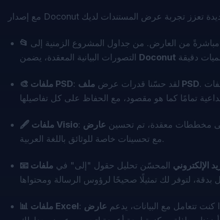
مباشرةً من العارض. من جداول المشروع الزمنية إلى
Doconut
التصورات البيانية المعقدة، يضمن
. الآن، تُعالج ملفات PSD التي تحتوي على كل من الأقنعة المتجهية والنقطية بلا
ملف PSD
: لقد حسّنا قدرات عرض
🎨 ملفات PSD
 على مخططات معقدة، تم تحسين
🖋 ملفات Visio
مع تحسينات خاصة للوثائق باللغة العربية.
د الإلكتروني
المحسّن تحليل حقول "إلى" في
إذا كنت تتعامل مع البيانات، يدعم
📊 ملفات Excel