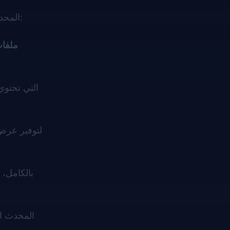
مع إصدار Doconut المحدث، يسرنا أن نعلن عن دعم صيغ ملفات أكثر تعقيدًا وميزات جديدة تعزز تجربة عرض المستندات لديك:
📂 مل
المحدث 