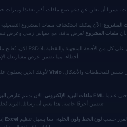
فات المشروع
: الآن يمكنك استكشاف ملفات المشروع التفصيلية 
تُعرض بدقة، مع مقياس زمني وعرض تسميات دقيقة.
أن
ملفات المشروع
أخطاء، مما يضمن عرض مشاريعك الإبداعية تمامًا كما هو مقصود، مع الحفاظ على كل تفاصيلها.
لتوفير عرض سلس للمخططات والأشكال،
عارض Visio
: لأولئك الذين يعملون
بالكامل، حتى عندما
ملفات EML
📧 ملفات البريد الإلكتروني
: الآن يدعم
عارض البري
تتضمن أحرفًا خاصة. هذا يعني أن رسائل البريد تُحلل بدقة، لتوفر لك تمثيلًا صحيحًا لرؤوس الرسالة ومحتواها.
الفرز حسب
لون الخط
و
لون الخلية
، مما يسهل تنظيم
عارض Excel
: 