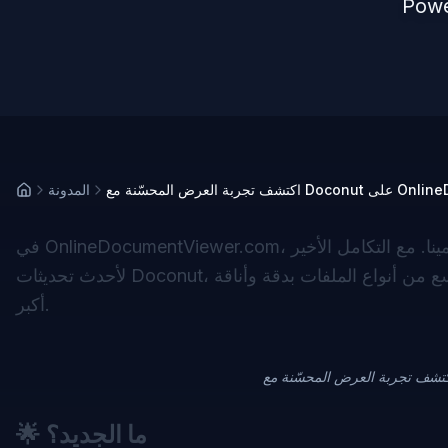
OnlineDocument 📂
المدونة
في OnlineDocumentViewer.com، نحن ملتزمون بتقديم أكثر حلول عرض المستندات سلاسة وقوة لمستخدمينا. مع التكامل الأخير
لأحدث تحديثات Doconut، قمنا بتحسين قدرات منصتنا بشكل كبير، مما يتيح لك عرض مجموعة أوسع من أنواع الملفات بدقة وأناقة
أكبر.
ما الجديد؟
🌟