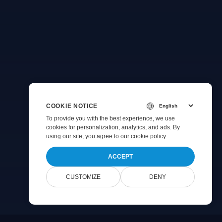
COOKIE NOTICE
To provide you with the best experience, we use
cookies for personalization, analytics, and ads. By
using our site, you agree to
our cookie policy
.
ACCEPT
CUSTOMIZE
DENY