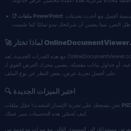
📑 ملفات PowerPoint
🚀
مع هذه القدرات الجديدة، يُعد OnlineDocumentViewer.com منصتك المفضلة لعرض جميع ملفاتك الأساسية. سواء كنت تتعامل مع
 جداول بيانات مفصلة، يضمن محرك العرض القوي لـ Doconut حصولك
على أفضل تجربة عرض، بغض النظر عن نوع الملف.
اختبر الميزات الجديدة
🔍
PS
نحن نشجعك على تجربة الإصدار المحدث! حمّل ملفات
كيف تُحسّن هذه التحسينات سير عملك.