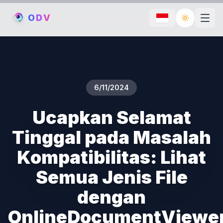
O
D
V
Toggle th
6/11/2024
Ucapkan Selamat
Tinggal pada Masalah
Kompatibilitas: Lihat
Semua Jenis File
dengan
OnlineDocumentViewe