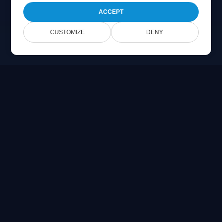
ACCEPT
CUSTOMIZE
DENY
Online Document Viewer
PDF、CAD、PSD、Office ファイルをブラウザで直接表示
Built for developers