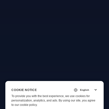
COOKIE NOTICE
To provide you with the best experience, we use cookies for
personalization, analytics, and ads. By using our site, you agree
to
our cookie policy
.