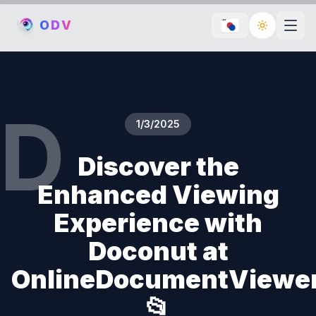
O
D
V
Toggle th
D
1/3/2025
Discover the
Enhanced Viewing
Experience with
Doconut at
OnlineDocumentViewe
📂