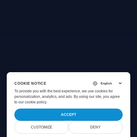
COOKIE NOTICE
To provide you with the best experience, we use cookies for
personalization, analytics, and ads. By using our site, you agree
to
our cookie policy
.
ACCEPT
CUSTOMIZE
DENY