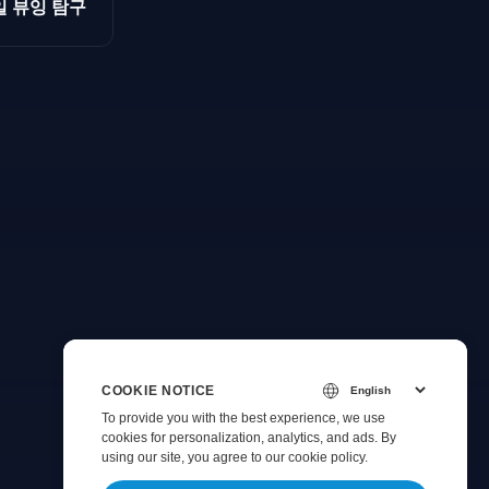
일 뷰잉 탐구
COOKIE NOTICE
To provide you with the best experience, we use
cookies for personalization, analytics, and ads. By
using our site, you agree to
our cookie policy
.