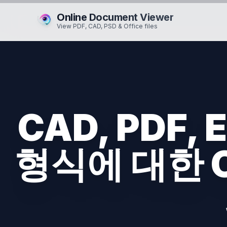
Online Document Viewer
View PDF, CAD, PSD & Office files
CAD, PDF,
형식에 대한 On