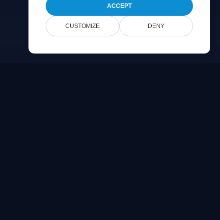
ACCEPT
CUSTOMIZE
DENY
Company
문의하기