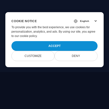
COOKIE NOTICE
To provide you with the best experience, we use cookies for
personalization, analytics, and ads. By using our site, you agree
to
our cookie policy
.
ACCEPT
CUSTOMIZE
DENY