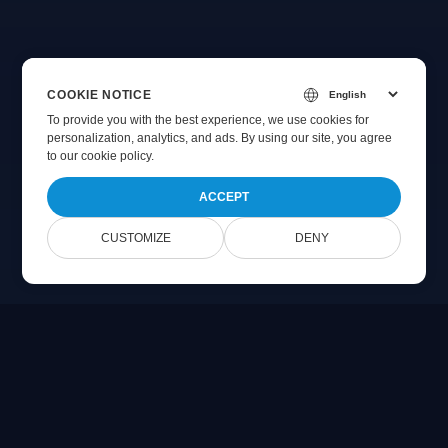
COOKIE NOTICE
To provide you with the best experience, we use cookies for
personalization, analytics, and ads. By using our site, you agree
to
our cookie policy
.
ACCEPT
CUSTOMIZE
DENY