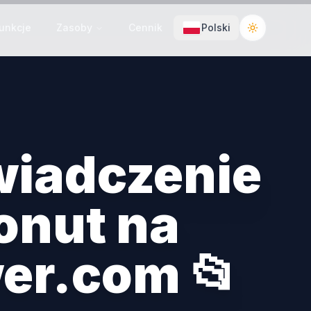
unkcje
Zasoby
Cennik
Polski
Toggle the
wiadczenie
onut na
er.com 📂