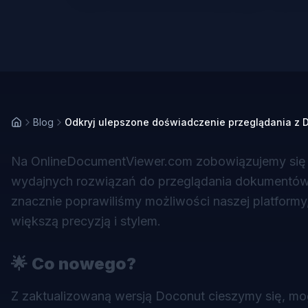
Blog
Odkryj ulepszone doświadczenie przeglądania z
Na OnlineDocumentViewer.com zobowiązujemy się d
wydajnych rozwiązań do przeglądania dokumentów. D
znacznie poprawiliśmy możliwości naszej platformy
większą precyzją i stylem.
🌟
Co nowego?
Z zaktualizowaną wersją Doconut cieszymy się, mog