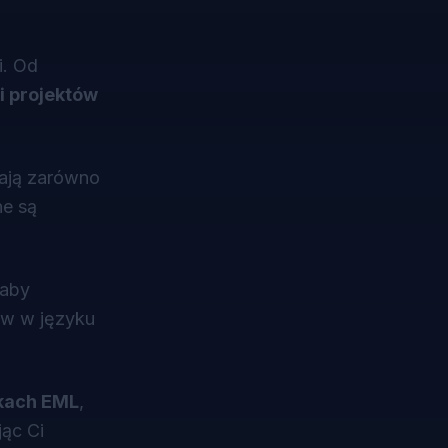
i. Od
ki projektów
rają zarówno
ne są
 aby
ów w języku
ikach EML
,
jąc Ci