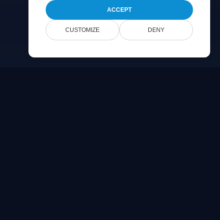
ACCEPT
CUSTOMIZE
DENY
Company
Skontaktuj się z nami