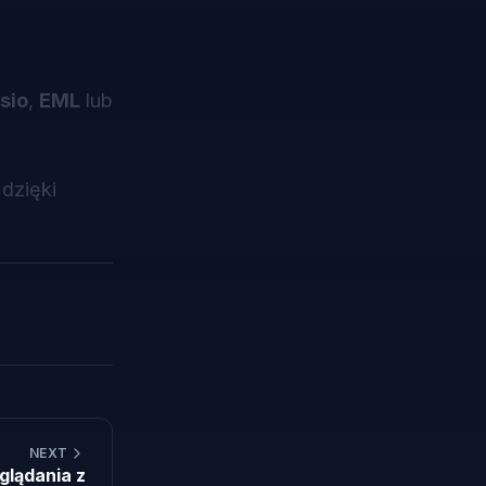
sio
,
EML
lub
dzięki
NEXT
glądania z