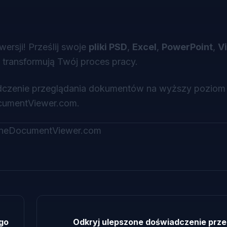
rsji! Prześlij swoje
pliki PSD
,
Excel
,
PowerPoint
,
Vi
a transformują Twój proces pracy.
dczenie przeglądania dokumentów na wyższy poziom 
cumentViewer.com.
nlineDocumentViewer.com
go
Odkryj ulepszone doświadczenie prze