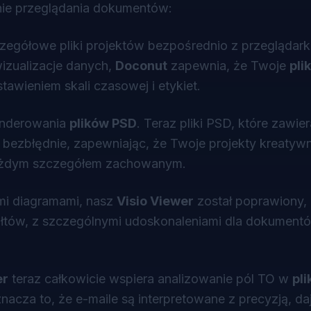
nie przeglądania dokumentów:
zegółowe pliki projektów bezpośrednio z przeglądark
zualizacje danych,
Doconut
zapewnia, że Twoje
pli
awieniem skali czasowej i etykiet.
renderowania
plików PSD
. Teraz pliki PSD, które zawie
 bezbłędnie, zapewniając, że Twoje projekty kreatyw
 każdym szczegółem zachowanym.
ymi diagramami, nasz
Visio Viewer
został poprawiony,
ałtów, z szczególnymi udoskonaleniami dla dokument
er
teraz całkowicie wspiera analizowanie pól TO w
pl
cza to, że e-maile są interpretowane z precyzją, da