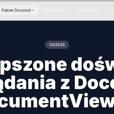
Pakiet Doconut
Przeglądarki
Konwertery
F
1/3/2025
epszone doś
ądania z Doc
cumentView