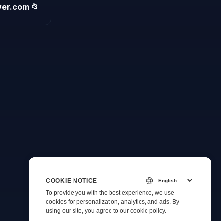
er.com 📂
COOKIE NOTICE
To provide you with the best experience, we use
cookies for personalization, analytics, and ads. By
using our site, you agree to
our cookie policy
.