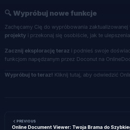
🔍
Wypróbuj nowe funkcje
Zachęcamy Cię do wypróbowania zaktualizowanej we
projekty
i przekonaj się osobiście, jak te ulepszeni
Zacznij eksplorację teraz
i podnieś swoje doświa
funkcjom napędzanym przez
Doconut
na OnlineDo
Wypróbuj to teraz!
Kliknij tutaj, aby odwiedzić O
PREVIOUS
Online Document Viewer: Twoja Brama do Szybkie