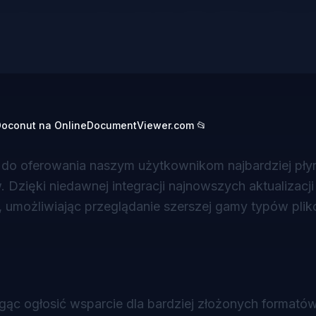
 Doconut na OnlineDocumentViewer.com 📂
o oferowania naszym użytkownikom najbardziej płyn
zięki niedawnej integracji najnowszych aktualizacji
, umożliwiając przeglądanie szerszej gamy typów pli
ąc ogłosić wsparcie dla bardziej złożonych formató