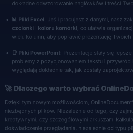
dokładne odwzorowanie nagłówków i treści Two
📊 Pliki Excel
: Jeśli pracujesz z danymi, nasz z
czcionki
i
koloru komórki
, co ułatwia organiz
wielu kolumn, aby poprawić prezentację Twoich 
📑 Pliki PowerPoint
: Prezentacje stały się leps
problemy z pozycjonowaniem tekstu i przywrócili
wyglądają dokładnie tak, jak zostały zaprojekto
🚀
Dlaczego warto wybrać Online
Dzięki tym nowym możliwościom, OnlineDocumentVi
niezbędnych plików. Niezależnie od tego, czy zajm
kreatywnymi, czy szczegółowymi arkuszami kalkulac
doświadczenie przeglądania, niezależnie od typu pl