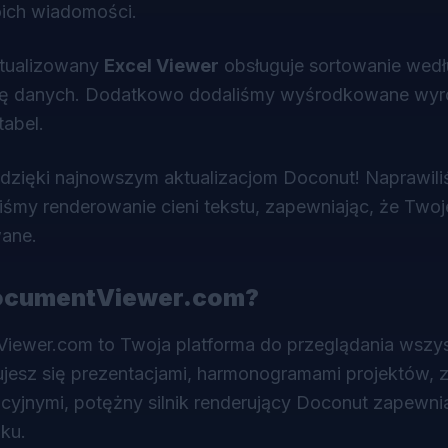
ich wiadomości.
aktualizowany
Excel Viewer
obsługuje sortowanie wed
ację danych. Dodatkowo dodaliśmy wyśrodkowane wyr
tabel.
ze dzięki najnowszym aktualizacjom
Doconut
! Naprawil
śmy renderowanie cieni tekstu, zapewniając, że Twoje
wane.
DocumentViewer.com?
ewer.com to Twoja platforma do przeglądania wszys
ujesz się prezentacjami, harmonogramami projektów,
yjnymi, potężny silnik renderujący Doconut zapewnia
iku.