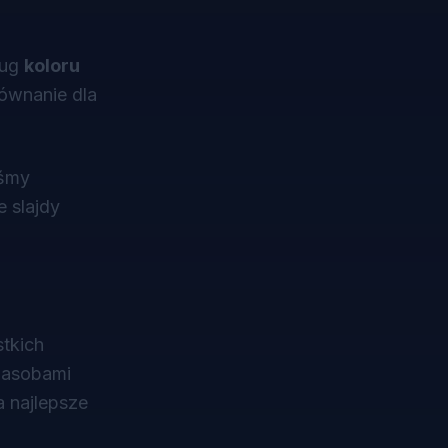
ług
koloru
ównanie dla
iśmy
 slajdy
tkich
 zasobami
 najlepsze