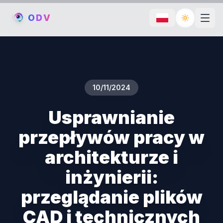
O
D
V
Toggle th
10/11/2024
Usprawnianie
przepływów pracy w
architekturze i
inżynierii:
przeglądanie plików
CAD i technicznych