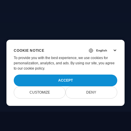
COOKIE NOTICE
To provide you with the best experience, we use cookies for
personalization, analytics, and ads. By using our site, you agree
to
our cookie policy
.
ACCEPT
CUSTOMIZE
DENY