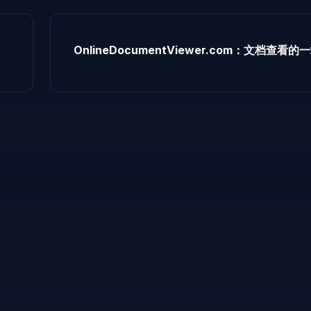
OnlineDocumentViewer.com：文档查看