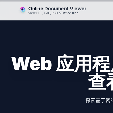
Online Document Viewer
View PDF, CAD, PSD & Office files
Web 应用
查
探索基于网