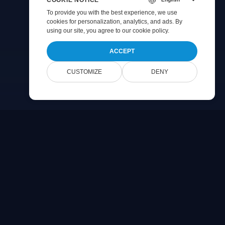
To provide you with the best experience, we use
cookies for personalization, analytics, and ads. By
using our site, you agree to
our cookie policy
.
ACCEPT
CUSTOMIZE
DENY
Company